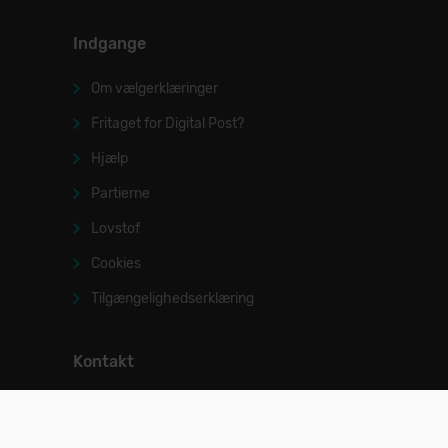
Indgange
Om vælgerklæringer
Fritaget for Digital Post?
Hjælp
Partierne
Lovstof
Cookies
Tilgængelighedserklæring
Kontakt
valg@im.dk