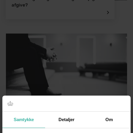
afgive?
Hvorfor skal jeg vente 7 dage?
Samtykke
Detaljer
Om