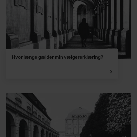
Hvor længe gælder min vælgererklæring?