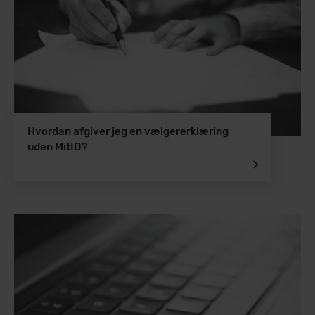
Hvordan afgiver jeg en vælgererklæring
uden MitID?